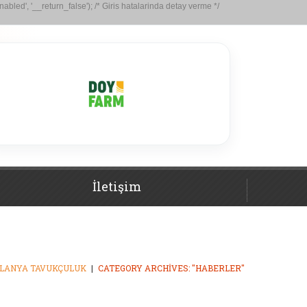
abled', '__return_false'); /* Giris hatalarinda detay verme */
İletişim
LANYA TAVUKÇULUK
CATEGORY ARCHIVES: "HABERLER"