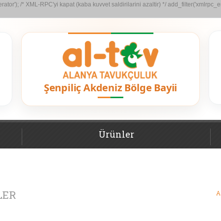
or'); /* XML-RPC'yi kapat (kaba kuvvet saldirilarini azaltir) */ add_filter('xmlrpc_en
Ürünler
LER
A