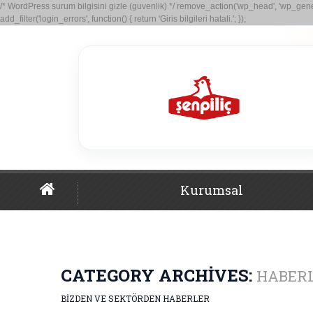
/* WordPress surum bilgisini gizle (guvenlik) */ remove_action('wp_head', 'wp_generat
add_filter('login_errors', function() { return 'Giris bilgileri hatali.'; });
Kurumsal
CATEGORY ARCHIVES:
HABER
BIZDEN VE SEKTÖRDEN HABERLER