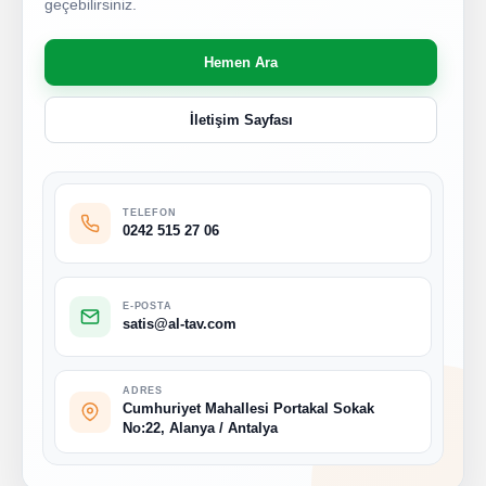
geçebilirsiniz.
Hemen Ara
İletişim Sayfası
TELEFON
0242 515 27 06
E-POSTA
satis@al-tav.com
ADRES
Cumhuriyet Mahallesi Portakal Sokak
No:22, Alanya / Antalya