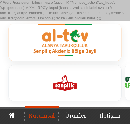
/* WordPress surum bilgisini gizle (guvenlik) */ remove_action('wp_head',
'wp_generator'); /* XML-RPC'yi kapat (kaba kuvvet saldirilarini azaltir) */
add_filter('xmlrpc_enabled', '__return_false'); /* Giris hatalarinda detay verme */
add_filter('login_errors', function() { return 'Giris bilgileri hatali.'; });
Kurumsal
Ürünler
İletişim